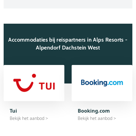
het wellnesscentrum de perfecte plek om je spieren te
ontspannen. En voor een gezellig ontbijt kun je
versgebakken broodjes bestellen in het gezellige bistro-
café “Das Hannes”. Ook zit je hier goed voor lunch en
diner.
Accommodaties bij reispartners in Alps Resorts -
Alpendorf Dachstein West
Tui
Booking.com
Bekijk het aanbod >
Bekijk het aanbod >