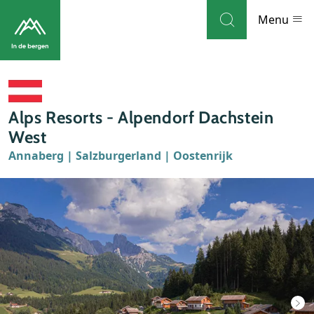
Skip to navigation
Skip to main content
Menu
Bestemmingen
Alps Resorts - Alpendorf Dachstein
Weblog
West
Annaberg | Salzburgerland | Oostenrijk
Accommodaties
Thema's
Bezienswaardigheden
Tips