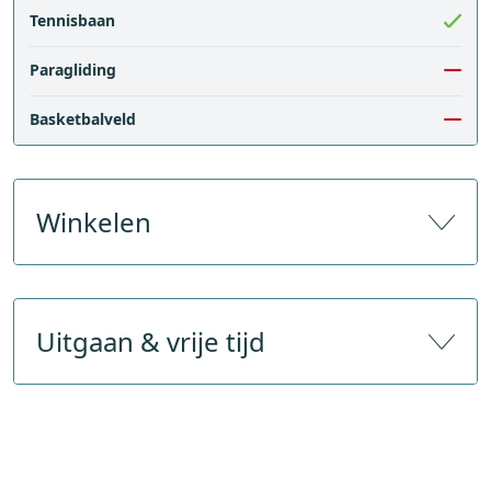
Tennisbaan
Paragliding
Basketbalveld
Winkelen
Aantal souvenirwinkels
Uitgaan & vrije tijd
Aantal sportwinkels
Bank
Restaurants
Postkantoor
Bars & cafés
Publieke WIFI