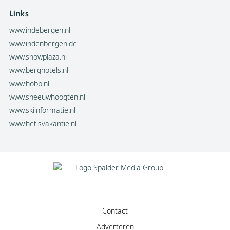
Links
www.indebergen.nl
www.indenbergen.de
www.snowplaza.nl
www.berghotels.nl
www.hobb.nl
www.sneeuwhoogten.nl
www.skiinformatie.nl
www.hetisvakantie.nl
Contact
Adverteren