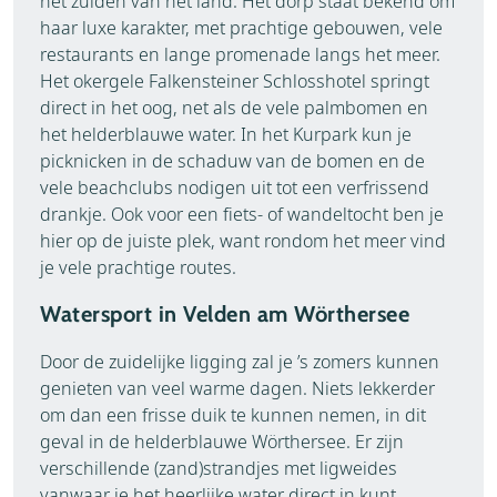
het zuiden van het land. Het dorp staat bekend om
haar luxe karakter, met prachtige gebouwen, vele
restaurants en lange promenade langs het meer.
Het okergele Falkensteiner Schlosshotel springt
direct in het oog, net als de vele palmbomen en
het helderblauwe water. In het Kurpark kun je
picknicken in de schaduw van de bomen en de
vele beachclubs nodigen uit tot een verfrissend
drankje. Ook voor een fiets- of wandeltocht ben je
hier op de juiste plek, want rondom het meer vind
je vele prachtige routes.
Watersport in Velden am Wörthersee
Door de zuidelijke ligging zal je ’s zomers kunnen
genieten van veel warme dagen. Niets lekkerder
om dan een frisse duik te kunnen nemen, in dit
geval in de helderblauwe Wörthersee. Er zijn
verschillende (zand)strandjes met ligweides
vanwaar je het heerlijke water direct in kunt