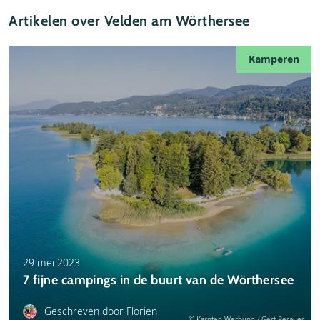
Bioscoop
Artikelen over Velden am Wörthersee
Aantal modewinkels
Concertzaal
Aantal overige winkels
Kamperen
Discotheken
Geldautomaat
Casino
Internetcafé
Theater
Supermarkten
Ballonvaart
29 mei 2023
7 fijne campings in de buurt van de Wörthersee
Geschreven door Florien
© Karnten Werbung / Gert Perauer