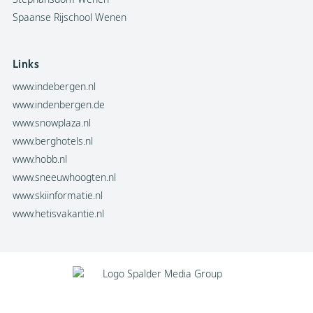
Spaanse Rijschool Wenen
Links
www.indebergen.nl
www.indenbergen.de
www.snowplaza.nl
www.berghotels.nl
www.hobb.nl
www.sneeuwhoogten.nl
www.skiinformatie.nl
www.hetisvakantie.nl