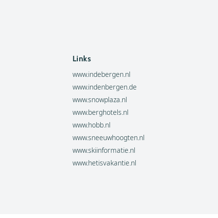
Links
www.indebergen.nl
www.indenbergen.de
www.snowplaza.nl
www.berghotels.nl
www.hobb.nl
www.sneeuwhoogten.nl
www.skiinformatie.nl
www.hetisvakantie.nl