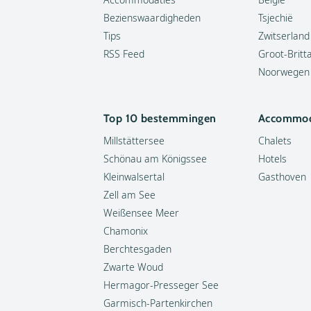
Bezienswaardigheden
Tsjechië
Tips
Zwitserland
RSS Feed
Groot-Britt
Noorwegen
Top 10 bestemmingen
Accommod
Millstättersee
Chalets
Schönau am Königssee
Hotels
Kleinwalsertal
Gasthoven
Zell am See
Weißensee Meer
Chamonix
Berchtesgaden
Zwarte Woud
Hermagor-Presseger See
Garmisch-Partenkirchen