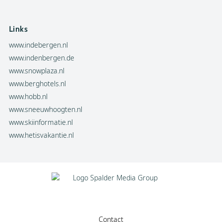
Links
www.indebergen.nl
www.indenbergen.de
www.snowplaza.nl
www.berghotels.nl
www.hobb.nl
www.sneeuwhoogten.nl
www.skiinformatie.nl
www.hetisvakantie.nl
Contact