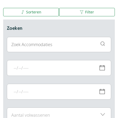
Sorteren
Filter
A tot Z
Z tot A
Zoeken