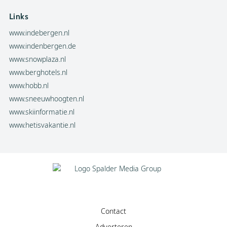
Links
www.indebergen.nl
www.indenbergen.de
www.snowplaza.nl
www.berghotels.nl
www.hobb.nl
www.sneeuwhoogten.nl
www.skiinformatie.nl
www.hetisvakantie.nl
Contact
Adverteren