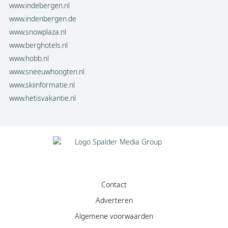
www.indebergen.nl
www.indenbergen.de
www.snowplaza.nl
www.berghotels.nl
www.hobb.nl
www.sneeuwhoogten.nl
www.skiinformatie.nl
www.hetisvakantie.nl
Contact
Adverteren
Algemene voorwaarden