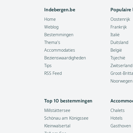
Indebergen.be
Populaire
Home
Oostenrijk
Weblog
Frankrijk
Bestemmingen
Italië
Thema's
Duitsland
Accommodaties
België
Bezienswaardigheden
Tsjechië
Tips
Zwitserland
RSS Feed
Groot-Britt
Noorwegen
Top 10 bestemmingen
Accommod
Millstättersee
Chalets
Schönau am Königssee
Hotels
Kleinwalsertal
Gasthoven