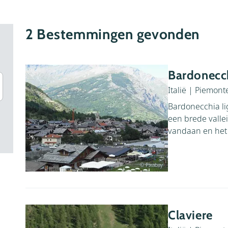
2
Bestemmingen gevonden
Bardonecc
Italië
|
Piemont
Bardonecchia li
een brede vallei
vandaan en het 
© Pixabay
Claviere