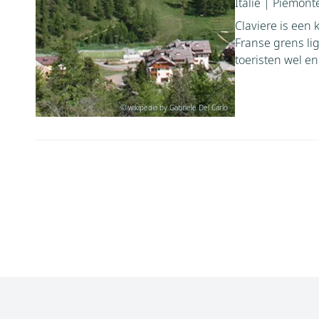
Italië
|
Piemont
Claviere is een 
Franse grens li
toeristen wel en
© wikipedia by Gabriele Del Carlo