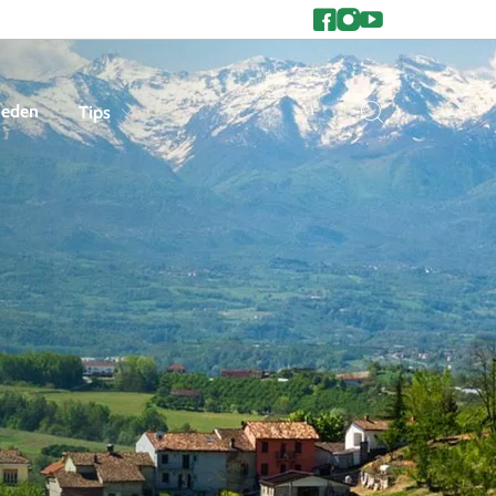
heden
Tips