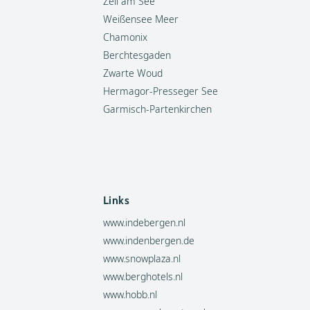
Zell am See
Weißensee Meer
Chamonix
Berchtesgaden
Zwarte Woud
Hermagor-Presseger See
Garmisch-Partenkirchen
Links
www.indebergen.nl
www.indenbergen.de
www.snowplaza.nl
www.berghotels.nl
www.hobb.nl