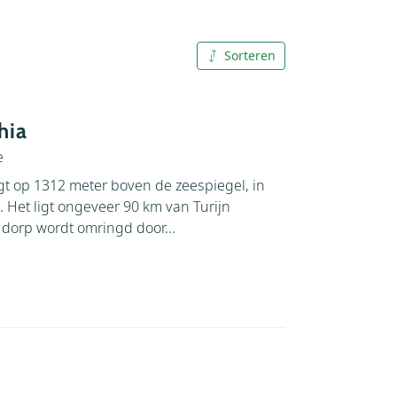
Sorteren
A tot Z
Z tot A
hia
e
gt op 1312 meter boven de zeespiegel, in
. Het ligt ongeveer 90 km van Turijn
dorp wordt omringd door...