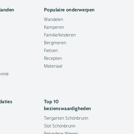
 landen
Populaire onderwerpen
Wandelen
Kamperen
Familie/kinderen
Bergmeren
Fietsen
Recepten
Materiaal
annië
aties
Top 10
bezienswaardigheden
Tiergarten Schönbrunn
Slot Schönbrunn
Belvedere Wenen