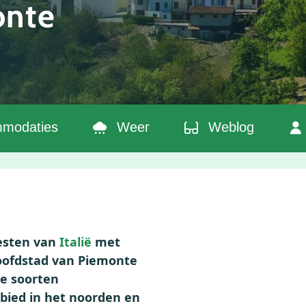
onte
modaties
Weer
Weblog
westen van
Italië
met
hoofdstad van Piemonte
rie soorten
bied in het noorden en