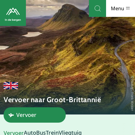
Skip to navigation
Skip to main content
Menu
Bestemmingen
Weblog
Accommodaties
© Pixabay - Frank Winkler
Thema's
Vervoer naar Groot-Brittannië
Bezienswaardigheden
Vervoer
Tips
Algemeen
Auto
Bus
Trein
Vliegtuig
Vervoer