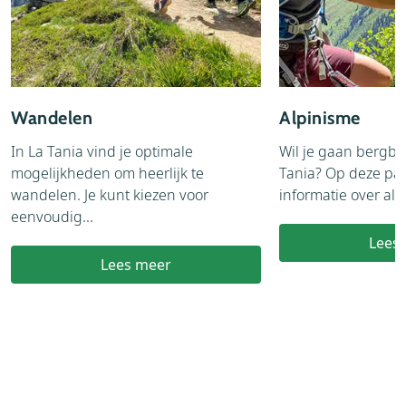
Wandelen
Alpinisme
In La Tania vind je optimale
Wil je gaan bergbe
mogelijkheden om heerlijk te
Tania? Op deze pag
wandelen. Je kunt kiezen voor
informatie over alpi
eenvoudig...
Lees
Lees meer