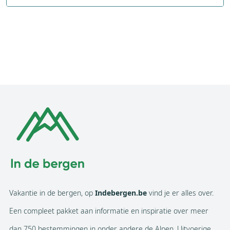
Bank
Restaurants
11
Postkantoor
Bars & cafés
4
Publieke WIFI
Bioscoop
Aantal modewinkels
Concertzaal
Aantal overige winkels
Discotheken
Geldautomaat
Casino
Internetcafé
Theater
Supermarkten
1
Ballonvaart
Vakantie in de bergen, op
Indebergen.be
vind je er alles over.
Een compleet pakket aan informatie en inspiratie over meer
dan 750 bestemmingen in onder andere de Alpen. Uitvoerige