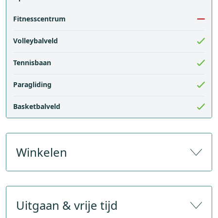
Fitnesscentrum
Volleybalveld
Tennisbaan
Paragliding
Basketbalveld
Winkelen
Aantal souvenirwinkels
Uitgaan & vrije tijd
Aantal sportwinkels