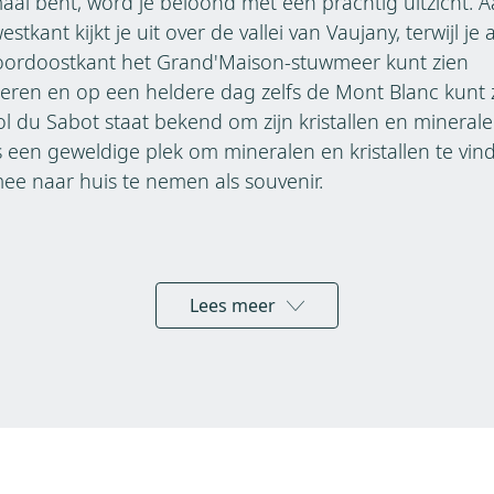
al bent, word je beloond met een prachtig uitzicht. 
estkant kijkt je uit over de vallei van Vaujany, terwijl je
oordoostkant het Grand'Maison-stuwmeer kunt zien
teren en op een heldere dag zelfs de Mont Blanc kunt 
l du Sabot staat bekend om zijn kristallen en minerale
s een geweldige plek om mineralen en kristallen te vin
e naar huis te nemen als souvenir.
 Ferrata Vaujany
Lees meer
de echte avonturier is er een Via Ferrata. Deze Via Fer
t aan de rand van de prachtige waterval La Fare op d
ngen van het Massif des Grandes Rousses. De route be
erschillende secties die afzonderlijk kunnen worden vol
s geschikt voor beginners vanaf 14 jaar en ook voor de