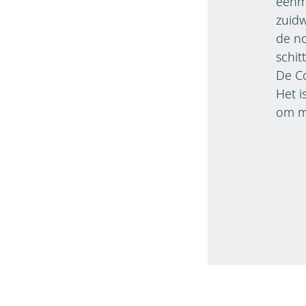
eenma
zuidw
de n
schit
De Co
Het i
om me
Via
Voor 
begin
helli
uit v
Het i