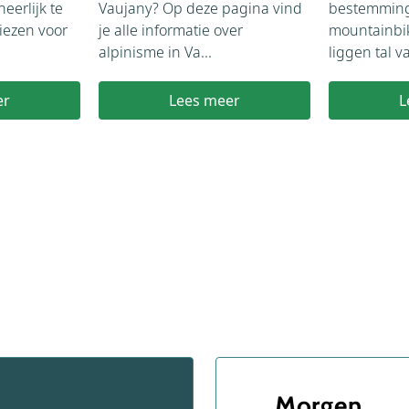
eerlijk te
Vaujany? Op deze pagina vind
bestemming 
iezen voor
je alle informatie over
mountainbi
alpinisme in Va...
liggen tal v
er
Lees meer
L
Morgen