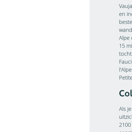
Vauja
en in
beste
wande
Alpe 
15 mi
tocht
Fauci
l'Alp
Petit
Col
Als j
uitzi
2100 