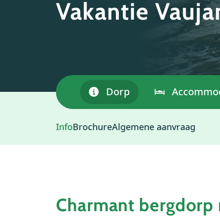
Vakantie Vauja
Dorp
Accommod
Info
Brochure
Algemene aanvraag
Charmant bergdorp 