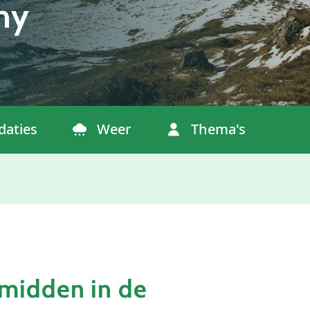
ny
aties
Weer
Thema's
midden in de