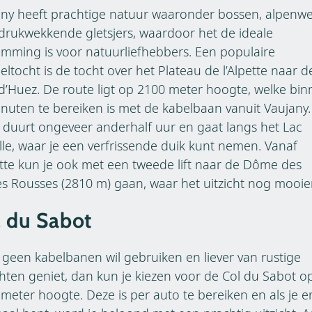
ny heeft prachtige natuur waaronder bossen, alpenwe
drukwekkende gletsjers, waardoor het de ideale
mming is voor natuurliefhebbers. Een populaire
ltocht is de tocht over het Plateau de l’Alpette naar d
d’Huez. De route ligt op 2100 meter hoogte, welke bi
nuten te bereiken is met de kabelbaan vanuit Vaujany
 duurt ongeveer anderhalf uur en gaat langs het Lac
lle, waar je een verfrissende duik kunt nemen. Vanaf
ette kun je ook met een tweede lift naar de Dôme des
es Rousses (2810 m) gaan, waar het uitzicht nog mooier
 du Sabot
e geen kabelbanen wil gebruiken en liever van rustige
chten geniet, dan kun je kiezen voor de Col du Sabot o
meter hoogte. Deze is per auto te bereiken en als je e