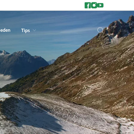
heden
Tips