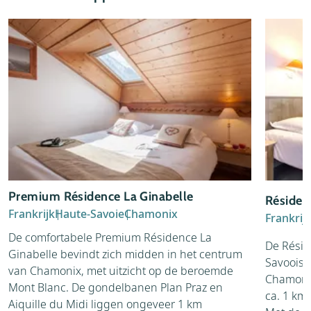
Premium Résidence La Ginabelle
Résiden
Frankrijk
Haute-Savoie
Chamonix
Frankrij
De comfortabele Premium Résidence La
De Résid
Ginabelle bevindt zich midden in het centrum
Savooise 
van Chamonix, met uitzicht op de beroemde
Chamonix
Mont Blanc. De gondelbanen Plan Praz en
ca. 1 km
Aiquille du Midi liggen ongeveer 1 km