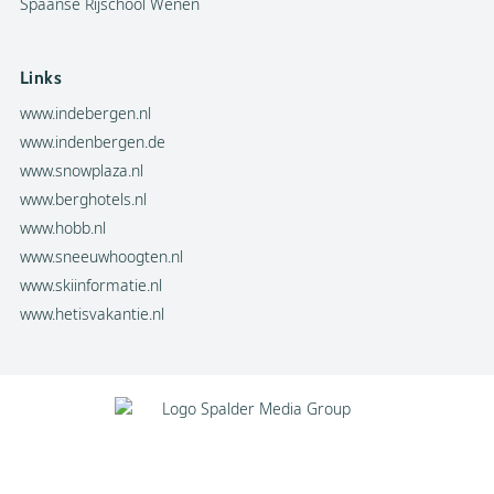
Spaanse Rijschool Wenen
Links
www.indebergen.nl
www.indenbergen.de
www.snowplaza.nl
www.berghotels.nl
www.hobb.nl
www.sneeuwhoogten.nl
www.skiinformatie.nl
www.hetisvakantie.nl