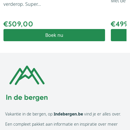
Met de ui
verderop. Super...
€509,00
€499
Boek nu
Vakantie in de bergen, op
Indebergen.be
vind je er alles over.
Een compleet pakket aan informatie en inspiratie over meer