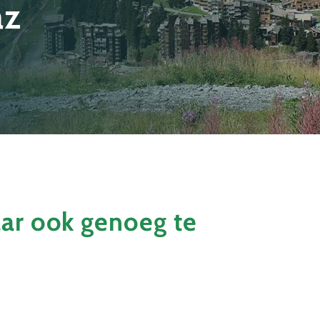
az
aar ook genoeg te