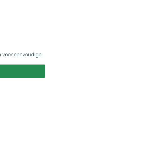
Alpinisme
n voor eenvoudige...
Wil je gaan bergbeklimmen in Avoriaz? Op 