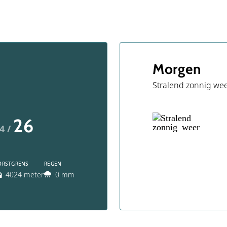
Morgen
Stralend zonnig we
26
4 /
ORSTGRENS
REGEN
4024 meter
0 mm