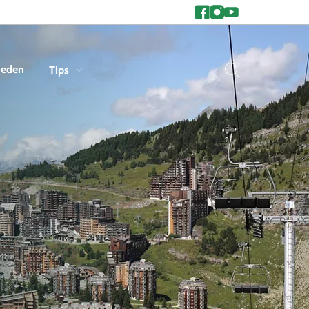
heden
Tips