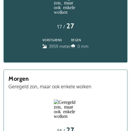
27
17 /
VORSTGRENS
REGEN
3959 meter
0 mm
Morgen
Geregeld zon, maar ook enkele wolken
27
16 /