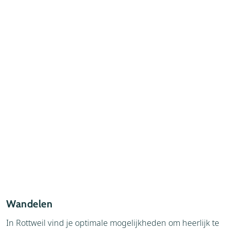
Wandelen
A
In Rottweil vind je optimale mogelijkheden om heerlijk te
W