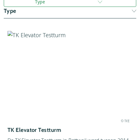
Type
Gebouw (
1
)
Type
Attractie (
1
)
Gebouw (
1
)
© TKE
TK Elevator Testturm