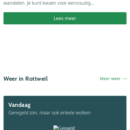
wandelen. Je kunt kiezen voor eenvoudig...
v
Lees meer
Weer in Rottweil
Meer weer
Vandaag
Geregeld zon, maar ook enkele wolken