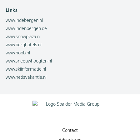
Links
www.indebergen.nl
www.indenbergen.de
www.snowplaza.nl
www.berghotels.nl
www.hobb.nl
www.sneeuwhoogten.nl
www.skiinformatie.nl
www.hetisvakantie.nl
Contact
Adverteren