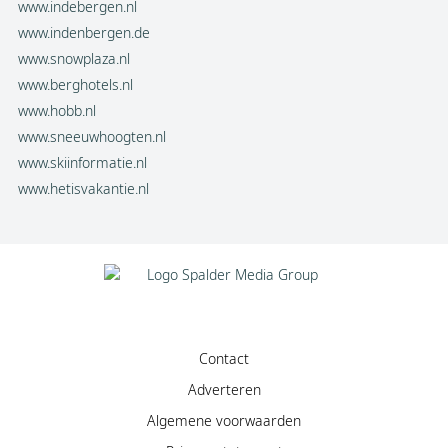
www.indebergen.nl
www.indenbergen.de
www.snowplaza.nl
www.berghotels.nl
www.hobb.nl
www.sneeuwhoogten.nl
www.skiinformatie.nl
www.hetisvakantie.nl
Contact
Adverteren
Algemene voorwaarden