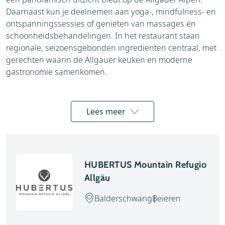
Daarnaast kun je deelnemen aan yoga-, mindfulness- en
ontspanningssessies of genieten van massages en
schoonheidsbehandelingen. In het restaurant staan
regionale, seizoensgebonden ingrediënten centraal, met
gerechten waarin de Allgäuer keuken en moderne
gastronomie samenkomen.
Kamers en suites
Lees meer
De kamers en suites zijn stijlvol ingericht met natuurlijke
materialen zoals hout, wol en natuursteen. Warme
kleuren, comfortabele bedden en grote ramen zorgen
HUBERTUS Mountain Refugio
voor een rustige en uitnodigende sfeer. Veel kamers
Allgäu
beschikken over een balkon of terras met uitzicht op de
bergen. Van comfortabele tweepersoonskamers tot ruime
Balderschwang
Beieren
wellnesssuites: iedere accommodatie is ontworpen om
optimaal te genieten van de rust en de natuur.