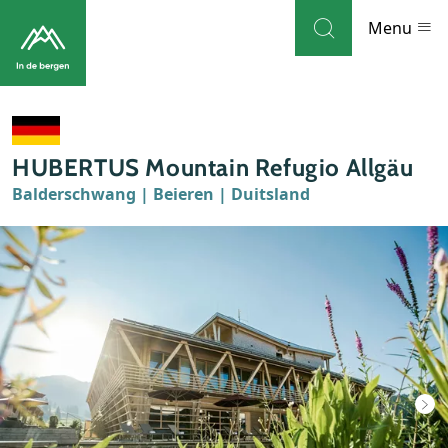
Skip to navigation
Skip to main content
Menu
Bestemmingen
HUBERTUS Mountain Refugio Allgäu
Weblog
Balderschwang | Beieren | Duitsland
Accommodaties
Thema's
Bezienswaardigheden
Tips