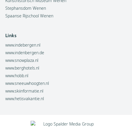
Kunsthistorisch Museum Wenen
Stephansdom Wenen
Spaanse Rijschool Wenen
Links
www.indebergen.nl
www.indenbergen.de
www.snowplaza.nl
www.berghotels.nl
www.hobb.nl
www.sneeuwhoogten.nl
www.skiinformatie.nl
www.hetisvakantie.nl