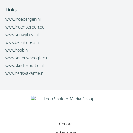
Links
www.indebergen.nl
www.indenbergen.de
www.snowplaza.nl
www.berghotels.nl
www.hobb.nl
www.sneeuwhoogten.nl
www.skiinformatie.nl
www.hetisvakantie.nl
Contact
Adverteren