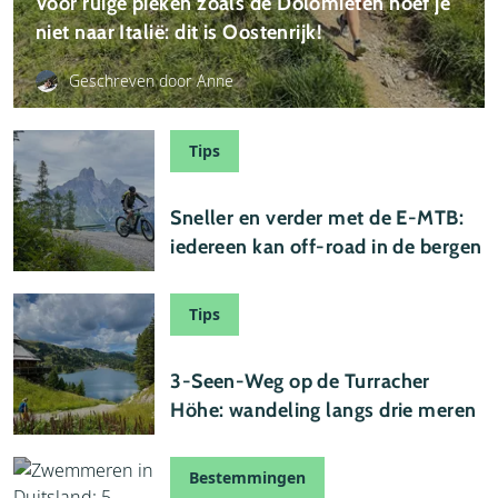
Voor ruige pieken zoals de Dolomieten hoef je
niet naar Italië: dit is Oostenrijk!
Geschreven door Anne
Tips
01 augustus 2026
Sneller en verder met de E-MTB:
iedereen kan off-road in de bergen
Tips
24 juli 2026
3-Seen-Weg op de Turracher
Höhe: wandeling langs drie meren
Bestemmingen