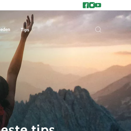
heden
Tips
este tips