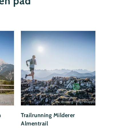
een pad
warz Jens
© Tirol Werbung / Reiter Philipp
n
Trailrunning Milderer
Almentrail