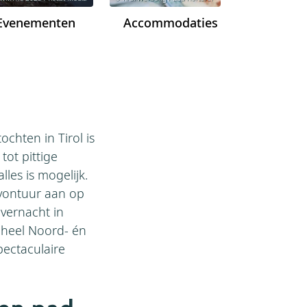
Evenementen
Accommodaties
chten in Tirol is
tot pittige
les is mogelijk.
avontuur aan op
vernacht in
 heel Noord- én
pectaculaire