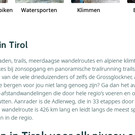
biken
Watersporten
Klimmen
in Tirol
den, trails, meerdaagse wandelroutes en alpiene klimto
kes bij zonsopgang en panoramische trailrunning trails 
an de vele drieduizenders of zelfs de Grossglockner, al
e bergen voor jou niet lang genoeg zijn? Ga dan het 
-afstandwandelingen die door hele regio’s voeren en o
tten. Aanrader is de Adlerweg, die in 33 etappes door
e wandelroute is 426 km lang en leidt langs de meest s
 in de regio.