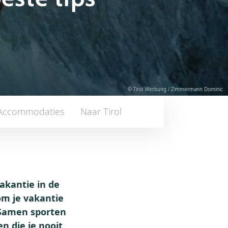
© Tirol Werbung / Zimmermann Dominic
Accommodaties
Naar Tirol
vakantie in de
om je vakantie
. Samen sporten
n die je nooit