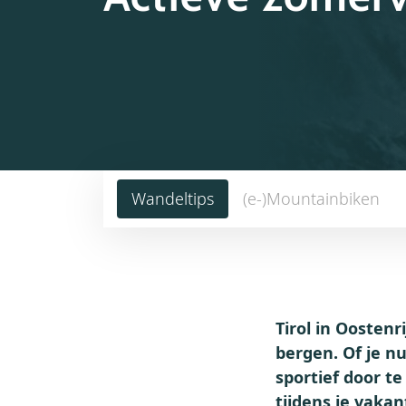
Wandeltips
(e-)Mountainbiken
Tirol in Oostenr
bergen. Of je n
sportief door te
tijdens je vakan