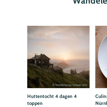
Wandelen
© Tirol Werbung / Schwarz Jens
Huttentocht 4 dagen 4
Culin
toppen
Nürn