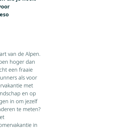
voor
ieso
hart van de Alpen.
ppen hoger dan
cht een fraaie
runners als voor
ervakantie met
 landschap en op
gen in om jezelf
anderen te meten?
et
zomervakantie in