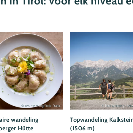
 in Tirol: voor elk niveau 
© Tirol Werbung/Stolle Frank
© Tirol Werbung / Sch
aire wandeling
Topwandeling Kalkstei
berger Hütte
(1506 m)